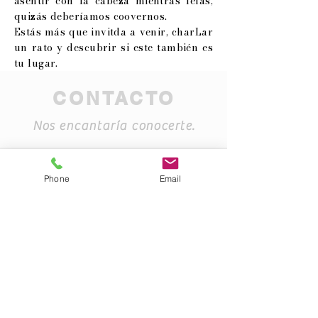
asentir con la cabeza mientras leías,
quizás deberíamos coovernos.
Estás más que invitda a venir, charLar
un rato y descubrir si este también es
tu lugar.
CONTACTO
Nos encantaría conocerte.
Phone
Email
info@ycomieronperdicesnovias.net
(34) 871902175